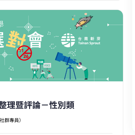
見整理暨評論－性別類
暨社群專員）