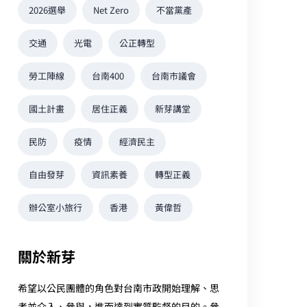
2026選舉
Net Zero
不當黨產
交通
光電
公正轉型
勞工陣線
台南400
台南市議會
國土計畫
居住正義
新芽講堂
民防
疫情
經濟民主
自由發芽
資訊素養
轉型正義
辦公室小旅行
香港
黃偉哲
關於新芽
希望以公民團體的角色對台南市政開始理解、思
考並介入、參與，進而達到實質監督的目的。參