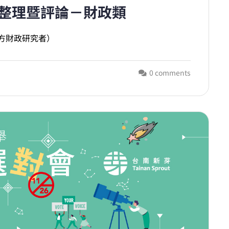
見整理暨評論－財政類
方財政研究者）
0 comments