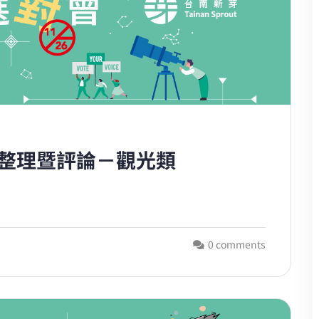
見整理暨評論－觀光類
0 comments