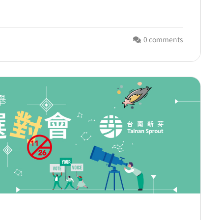
）
0 comments