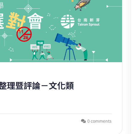
見整理暨評論－文化類
0 comments