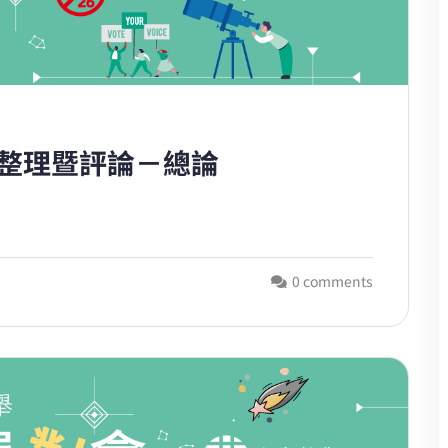
見整理暨評論－總論
0 comments