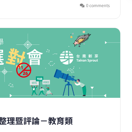
0 comments
見整理暨評論－教育類