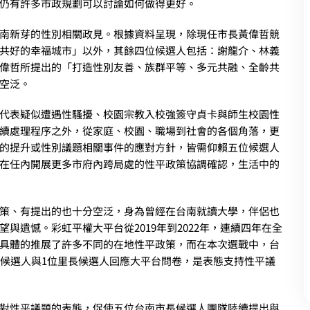
仍有許多市政規劃可以討論如何做得更好。
南新芽的性別相關政見。根據資料呈現，除現任市長黃偉哲競
共好的幸福城市」以外，其餘四位候選人包括：謝龍介、林義
偉哲所提出的「打造性別友善、族群平等、多元共融、全齡共
空泛。
代表疑似遭遇性騷擾、校園宗教入校強簽守貞卡與師生校園性
續處理程序之外，從家庭、校園、職場到社會的各個角落，更
的提升或性別議題相關事件的應對方針，皆需仰賴五位候選人
在任內開展更多市府內跨局處的性平政策協調確認，生活中的
策、有提出的也十分空泛，身為曾經在台南就讀大學，伴侶也
與遺憾。彩虹平權大平台從2019年到2022年，連續四年在全
具體的推展了許多不同的在地性平政策，而在本次選戰中，台
員候選人與1位里長候選人回應大平台問卷，是表態支持性平議
對性平議題的表態，促使五位台南市長候選人團隊陸續提出與