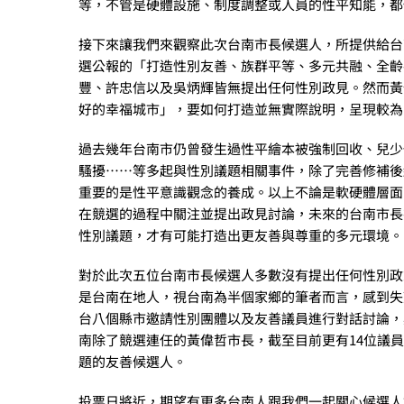
等，不管是硬體設施、制度調整或人員的性平知能，都
接下來讓我們來觀察此次台南市長候選人，所提供給台
選公報的「打造性別友善、族群平等、多元共融、全齡
豐、許忠信以及吳炳輝皆無提出任何性別政見。然而黃
好的幸福城市」，要如何打造並無實際說明，呈現較為
過去幾年台南市仍曾發生過性平繪本被強制回收、兒少
騷擾……等多起與性別議題相關事件，除了完善修補後
重要的是性平意識觀念的養成。以上不論是軟硬體層面
在競選的過程中關注並提出政見討論，未來的台南市長
性別議題，才有可能打造出更友善與尊重的多元環境。
對於此次五位台南市長候選人多數沒有提出任何性別政
是台南在地人，視台南為半個家鄉的筆者而言，感到失望
台八個縣市邀請性別團體以及友善議員進行對話討論，
南除了競選連任的黃偉哲市長，截至目前更有14位議
題的友善候選人。
投票日將近，期望有更多台南人跟我們一起關心候選人