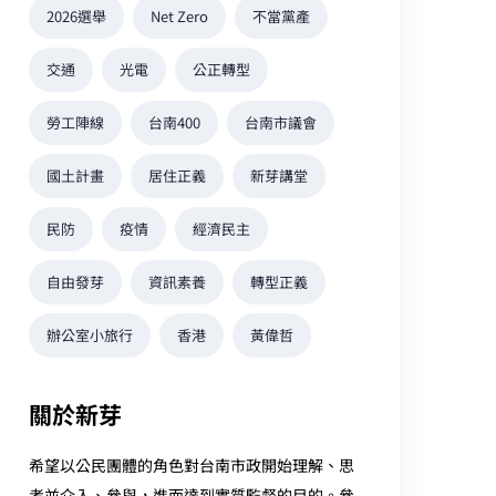
2026選舉
Net Zero
不當黨產
交通
光電
公正轉型
勞工陣線
台南400
台南市議會
國土計畫
居住正義
新芽講堂
民防
疫情
經濟民主
自由發芽
資訊素養
轉型正義
辦公室小旅行
香港
黃偉哲
關於新芽
希望以公民團體的角色對台南市政開始理解、思
考並介入、參與，進而達到實質監督的目的。參