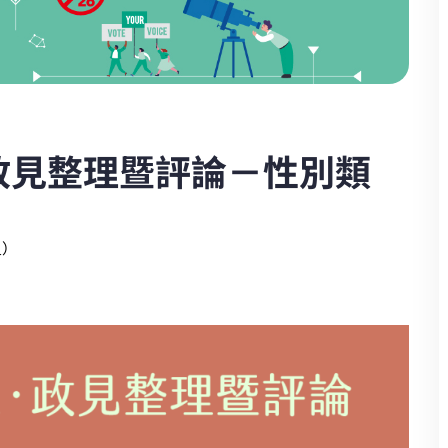
人政見整理暨評論－性別類
員）