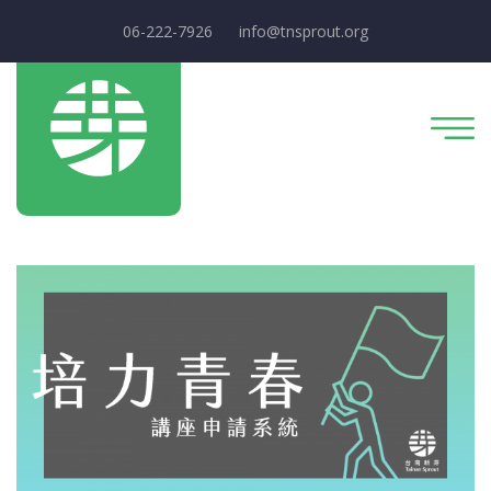
06-222-7926
info@tnsprout.org