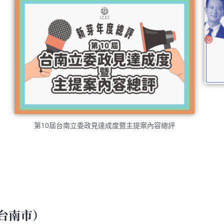
第10屆台南立委政見達成度暨主提案內容總評
（台南市）