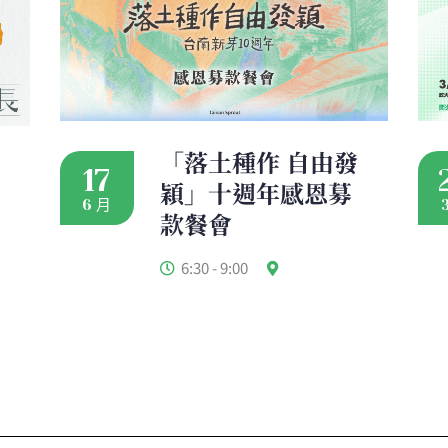
「落土種作 自由發
17
穎」十週年感恩募
6 月
款餐會
6:30 - 9:00