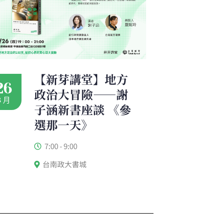
【新芽講堂】地方
26
政治大冒險——謝
3 月
子涵新書座談 《參
選那一天》
7:00 - 9:00
台南政大書城