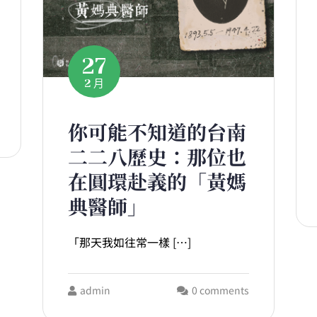
27
2 月
你可能不知道的台南
二二八歷史：那位也
在圓環赴義的「黃媽
典醫師」
「那天我如往常一樣 […]
admin
0 comments