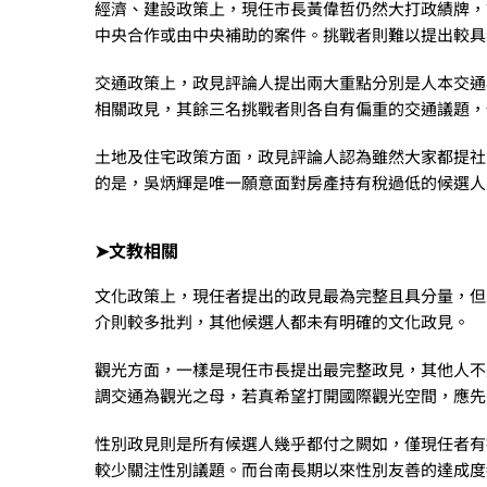
經濟、建設政策上，現任市長黃偉哲仍然大打政績牌，
中央合作或由中央補助的案件。挑戰者則難以提出較具
交通政策上，政見評論人提出兩大重點分別是人本交通
相關政見，其餘三名挑戰者則各自有偏重的交通議題，
土地及住宅政策方面，政見評論人認為雖然大家都提社
的是，吳炳輝是唯一願意面對房產持有稅過低的候選人
➤文教相關
文化政策上，現任者提出的政見最為完整且具分量，但
介則較多批判，其他候選人都未有明確的文化政見。
觀光方面，一樣是現任市長提出最完整政見，其他人不
調交通為觀光之母，若真希望打開國際觀光空間，應先
性別政見則是所有候選人幾乎都付之闕如，僅現任者有
較少關注性別議題。而台南長期以來性別友善的達成度