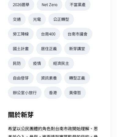
2026選舉
Net Zero
不當黨產
交通
光電
公正轉型
勞工陣線
台南400
台南市議會
國土計畫
居住正義
新芽講堂
民防
疫情
經濟民主
自由發芽
資訊素養
轉型正義
辦公室小旅行
香港
黃偉哲
關於新芽
希望以公民團體的角色對台南市政開始理解、思
考並介入、參與，進而達到實質監督的目的。參