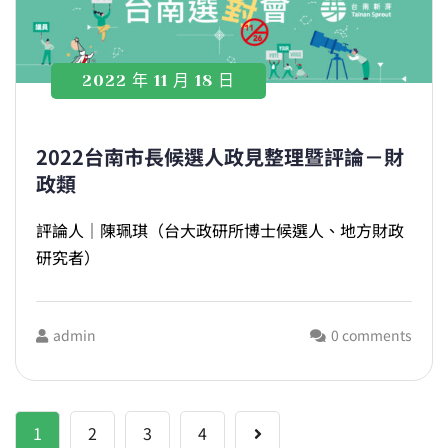
2022 年 11 月 18 日
2022台南市長候選人政見整理暨評論－財
政類
評論人｜陳珮琪（台大政研所博士候選人、地方財政
研究者）
admin
0 comments
文
1
2
3
4