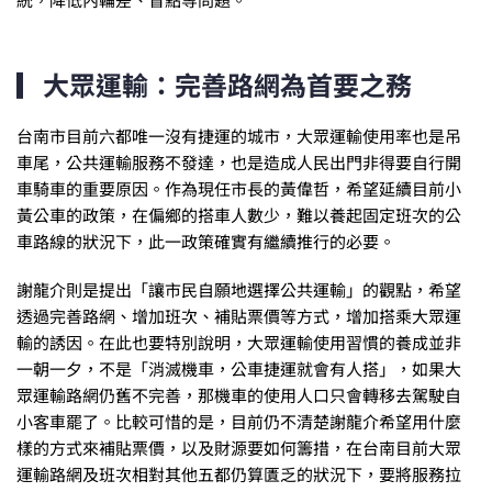
▎大眾運輸：完善路網為首要之務
台南市目前六都唯一沒有捷運的城市，大眾運輸使用率也是吊
車尾，公共運輸服務不發達，也是造成人民出門非得要自行開
車騎車的重要原因。作為現任市長的黃偉哲，希望延續目前小
黃公車的政策，在偏鄉的搭車人數少，難以養起固定班次的公
車路線的狀況下，此一政策確實有繼續推行的必要。
謝龍介則是提出「讓市民自願地選擇公共運輸」的觀點，希望
透過完善路網、增加班次、補貼票價等方式，增加搭乘大眾運
輸的誘因。在此也要特別說明，大眾運輸使用習慣的養成並非
一朝一夕，不是「消滅機車，公車捷運就會有人搭」，如果大
眾運輸路網仍舊不完善，那機車的使用人口只會轉移去駕駛自
小客車罷了。比較可惜的是，目前仍不清楚謝龍介希望用什麼
樣的方式來補貼票價，以及財源要如何籌措，在台南目前大眾
運輸路網及班次相對其他五都仍算匱乏的狀況下，要將服務拉