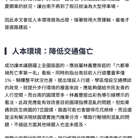
要開車的狀況，讓台南不再到了假日就淪為大型停車場。
因此本文會從人本環境做為出發，接著檢視大眾運輸，最後才
是道路建設。
▎人本環境：降低交通傷亡
成功讓本議題躍上全國版面的，應該屬林義豐掛起的「六都車
禍死亡率第一名」看板，同時劍指台南目前人行道覆蓋率僅
1%、騎樓整平狀況也差，提出增設人行道、學區增設交通標誌
的政見，就提升步行環境的層面來說，應能夠還給市民友善的
人行空間。而台南的圓環眾多，林義豐提出彩色導引線標示的
看法，此政見應能有效改善目前圓環指標混亂的問題，但如果
遇到民生綠園的7岔圓環，路面可能也會變得花花綠綠，而且還
是沒有解決現狀圓環實施汽機車分流，導致行駛規則混亂的問
題，不過這方面其他候選人也並未提及。
謝龍介的部分則是在9月，就已經發文呼籲關心交通高傷亡的問