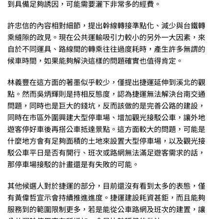
到具備足夠誘因，可能需要灑下非常多的經費。
許忠信的內容相對細節，提出幹線轉接準點化、減少與台鐵轉
乘縫隙的政見。現在公共運輸吸引力較小的另外一大因素，來
自於不同運具、路線間的轉乘往往過度耗時，產生許多無謂的
候車時間，如果能夠解決這樣的問題確實也值得肯定。
林義豐在這方面的著墨似乎較少，僅提出捷運延伸到溪北的觀
點。然而吳炳輝則是持相反態度，認為捷運無法解決台南交通
問題，同時也是巨大的錢坑，反而該做的是完善公路的建設，
同時在市區外圍興建大型停車場、增加觀光接駁公車，讓外地
遊客停好車後再搭公車抵達景點。這方面較大的問題，可能是
什麼地方會有足夠面積的土地來設置大型停車場，以及觀光接
駁公車平日是否有開行、班次或路網無法滿足遊客需求的話，
那停車場接駁的計畫還是有失敗的可能。
其他候選人對於捷運的部分，目前還沒有看到太多的表態，僅
有黃偉哲宣示會持續推進進度。捷運建設耗資甚鉅，而且能夠
服務到的範圍限制更多，若是能從公車路網及班次的建置，讓