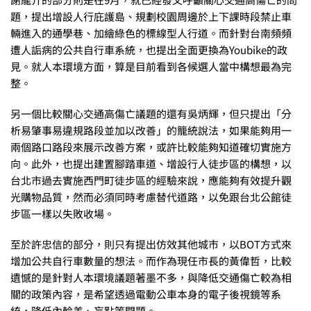
題，提出增設人行庇護島、規劃校園周邊於上下課時段禁止車
輛進入的通學巷、加繪綠色的標線型人行道。而針對台南頻頻
遭人詬病的公共自行車系統，也提出全面更換為Youbike的政
見。就人本環境方面，算是目前看到各候選人當中構想最為完
整。
另一個比較關心交通高傷亡議題的還有吳炳輝，但只提出「分
析易肇事易違規路段並加以改善」的籠統說法，如果能夠用一
兩個路口路段來展示改善方案，或許比較能夠知道確切實施方
向。此外，也提出建置腳踏車道、增設行人徒步區的構想，以
台北市過去實施西門町徒步區的經驗來說，應能夠有效提升觀
光購物品質，然而必須同時考慮替代道路，以免跟台北公館徒
步區一樣以失敗收場。
至於許忠信的部分，則只有提出仿效其他城市，以BOT方式來
增加公共自行車數量的想法。而作為現任市長的黃偉哲，比較
遺憾的是針對人本環境議題著墨不多，與降低交通傷亡較為相
關的政策內容，是希望透過電動公車本身的電子後視鏡等系
統，降低內輪差、盲點等問題。