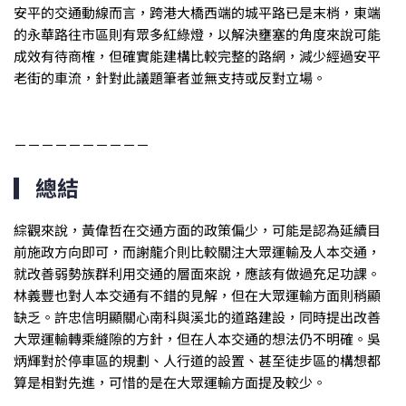
安平的交通動線而言，跨港大橋西端的城平路已是末梢，東端
的永華路往市區則有眾多紅綠燈，以解決壅塞的角度來說可能
成效有待商榷，但確實能建構比較完整的路網，減少經過安平
老街的車流，針對此議題筆者並無支持或反對立場。
－－－－－－－－－－
▎總結
綜觀來說，黃偉哲在交通方面的政策偏少，可能是認為延續目
前施政方向即可，而謝龍介則比較關注大眾運輸及人本交通，
就改善弱勢族群利用交通的層面來說，應該有做過充足功課。
林義豐也對人本交通有不錯的見解，但在大眾運輸方面則稍顯
缺乏。許忠信明顯關心南科與溪北的道路建設，同時提出改善
大眾運輸轉乘縫隙的方針，但在人本交通的想法仍不明確。吳
炳輝對於停車區的規劃、人行道的設置、甚至徒步區的構想都
算是相對先進，可惜的是在大眾運輸方面提及較少。