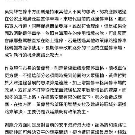
吳炳輝在停車方面則是持跟其他人不同的想法，認為應該透過
在公家土地廣泛設置停車場，來取代目前的路邊停車格，進而
拓寬人行道，同時促進商業發展。雖然符合理論，但是如果全
面取消路邊停車格，依照台灣現在的使用情境來說，可能反而
會讓那些駕駛直接在路上違停，若是透過其他政策讓路邊停車
格轉變為臨停使用，長期停車改於路外的平面或立體停車場，
成功執行的機會應該比較大。
作為現任市長的黃偉哲，則是希望繼續增闢停車格，讓找車位
更方便。不過這部分必須同時提到前面的大眾運輸，黃偉哲對
於大眾運輸發展的想法算是籠統，加上增設停車格與停車場的
政見，或許是不打算從政策面減緩私家車數量增長的速度。而
越多的車子上路，在道路空間有限的狀況下，勢必會造成壅
塞，在這方面，黃偉哲希望運用智慧交控及建設跨區域外環道
路來解決，主要仍是以延續既有政策為主。
謝龍介方面則是反對目前的安平港跨港大橋，認為將和緯路往
西延伸即可解決安平的壅塞問題，卻也遭同黨議員反對。純就