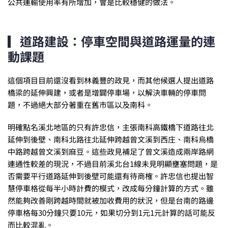
公共運輸使用率有所增加，會是比較穩健的做法。
▎道路建設：停車空間與道路運量的連
動課題
這個項目目前還沒看到林義豐的政見，而其他候選人提出道路
橋梁的延伸興建，或者是增闢停車場，以解決車輛的停車問
題，不過絕大部分著重在舊市區以及南科。
明確點名溪北地區的只有許忠信，主張南科高鐵橋下道路往北
延伸到後壁、南科北路往北延伸跨越曾文溪到西庄、南科烏橋
中路跨越曾文溪到麻豆。這些政見補足了曾文溪造成兩岸路網
連通性較差的現況，不過目前溪北台1線未見明顯壅塞問題，是
否需要平行道路延伸到後壁可能還有待商榷。許忠信也提出智
慧停車格從每半小時計費的模式，改成每分鐘計算的方式。雖
然能夠改善剛跨越時間就被加收費用的狀況，但是台南的路邊
停車格每30分鐘只要10元，如果切分到1元1元計算的話可能反
而比較混亂。