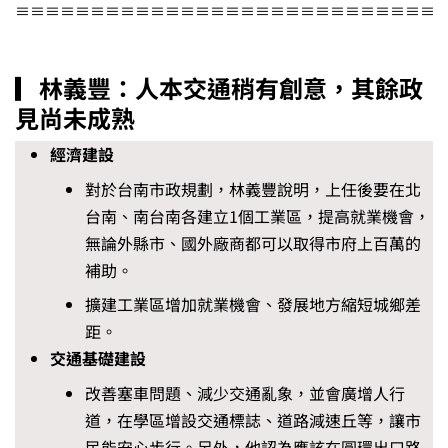
≡≡≡≡≡≡≡≡≡≡≡≡≡≡≡≡≡≡≡≡≡≡≡≡≡≡≡≡
▎林義豐：人本交通稍有創意，其餘政
見尚未成熟
經濟建設
對於台南市政規劃，林義豐說明，上任後要在北
台南、南台南各建立1個工業區，提高就業機會，
無論外縣市、國外廠商都可以取得市府上百萬的
補助。
擴建工業區增加就業機會、發展地方縮短城鄉差
距。
交通基礎建設
改善塞車問題、減少交通亂象，並會廣增人行
道，在學區增設交通標誌、道路減速丘等，讓市
民能安心步行。另外，他認為應該在圓環出口路