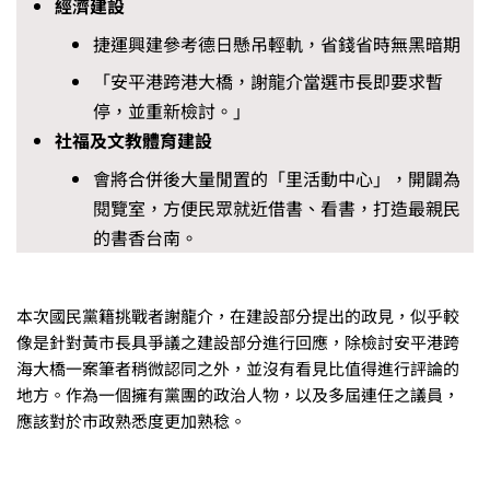
經濟建設
捷運興建參考德日懸吊輕軌，省錢省時無黑暗期
「安平港跨港大橋，謝龍介當選市長即要求暫
停，並重新檢討。」
社福及文教體育建設
會將合併後大量閒置的「里活動中心」，開闢為
閱覽室，方便民眾就近借書、看書，打造最親民
的書香台南。
本次國民黨籍挑戰者謝龍介，在建設部分提出的政見，似乎較
像是針對黃市長具爭議之建設部分進行回應，除檢討安平港跨
海大橋一案筆者稍微認同之外，並沒有看見比值得進行評論的
地方。作為一個擁有黨團的政治人物，以及多屆連任之議員，
應該對於市政熟悉度更加熟稔。