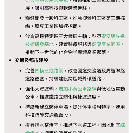
展，吸引高科技與軟體業進駐。
穩健開發七股科工區，推動柳營科工區第三期擴
編，麻豆工業區加速招商。
沙崙高鐵特定區三大發展主軸：型塑
資安與先進
技術研發基地
、建置醫療服務與
健康產業園區
，
推動下一世代的化合物半導體產業聚落。
交通及都市建設
完善
四橫三縱路網
，改善國道交流道及周遭聯絡
道路壅塞，持續建設跨區域外環道路。
強化大眾運輸，
增加小黃公車路線
與低地板電動
公車，推進鐵路立體化與捷運進度。
持續新建立體停車場，提升停車格周轉率，運用
科技疏導交通瓶頸段。
提昇排水整治率，推進下水道工程，因地制宜
綜
合治水
，適應極端氣候挑戰。