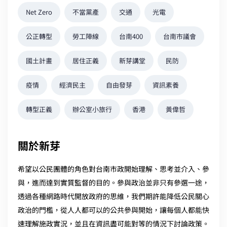
Net Zero
不當黨產
交通
光電
公正轉型
勞工陣線
台南400
台南市議會
國土計畫
居住正義
新芽講堂
民防
疫情
經濟民主
自由發芽
資訊素養
轉型正義
辦公室小旅行
香港
黃偉哲
關於新芽
希望以公民團體的角色對台南市政開始理解、思考並介入、參
與，進而達到實質監督的目的。參與政治並非只有參選一途，
透過各種網路時代開放政府的思維，我們期許能降低公民關心
政治的門檻，從人人都可以的公共參與開始，讓每個人都能快
速理解施政實況，並且在資訊盡可能對等的情況下討論政策。