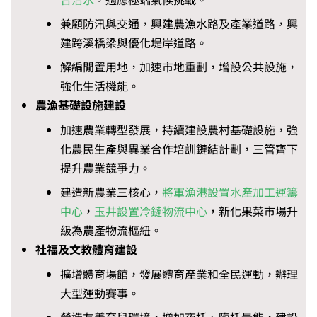
兼顧防汛與交通，興建農漁水路及產業道路，興
建跨溪橋梁與優化堤岸道路。
解編閒置用地，加速市地重劃，增設公共設施，
強化生活機能。
農漁基礎設施建設
加速農業轉型發展，持續建設農村基礎設施，強
化農民生產與異業合作培訓鏈結計劃，三管齊下
提升農業競爭力。
建造新農業三核心，
將軍漁港設置水產加工運籌
中心
，
玉井設置冷鏈物流中心
，新化果菜市場升
級為農產物流樞紐。
社福及文教體育建設
擴增體育場館，發展體育產業和全民運動，辦理
大型運動賽事。
營造友善育兒環境，增加夜托、臨托量能，建設