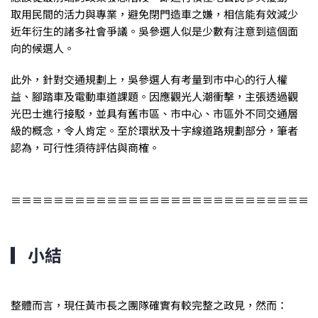
取用民間的活力與專業，避免閉門造車之嫌，相信能有效減少
近年衍生的諸多社會爭議。吳參選人似是少數有注意到這個面
向的候選人。
此外，針對交通規劃上，吳參選人有考量到市中心的行人權
益、腳踏車及電動車道課題。因應觀光人潮衝擊，主張透過觀
光巴士進行接駁，並具有舊市區、市中心、市區外不同交通層
級的概念，令人肯定。至於環狀及十字線道路規劃部分，筆者
認為，可行性須待評估與商榷。
≡≡≡≡≡≡≡≡≡≡≡≡≡≡≡≡≡≡≡≡≡≡≡≡≡≡≡≡
▎小結
整體而言，現任黃市長之團隊確實有較完整之政見，然而：