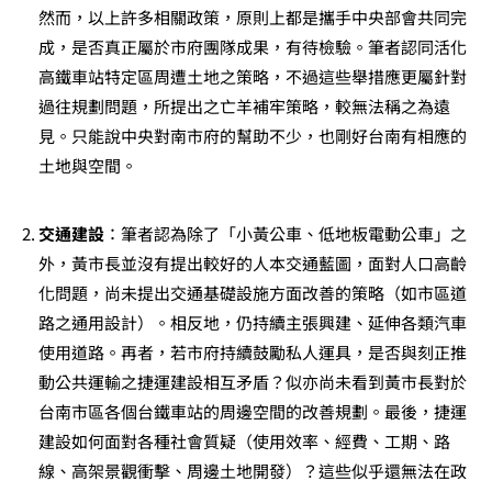
然而，以上許多相關政策，原則上都是攜手中央部會共同完
成，是否真正屬於市府團隊成果，有待檢驗。筆者認同活化
高鐵車站特定區周遭土地之策略，不過這些舉措應更屬針對
過往規劃問題，所提出之亡羊補牢策略，較無法稱之為遠
見。只能說中央對南市府的幫助不少，也剛好台南有相應的
土地與空間。
交通建設
：筆者認為除了「小黃公車、低地板電動公車」之
外，黃市長並沒有提出較好的人本交通藍圖，面對人口高齡
化問題，尚未提出交通基礎設施方面改善的策略（如市區道
路之通用設計）。相反地，仍持續主張興建、延伸各類汽車
使用道路。再者，若市府持續鼓勵私人運具，是否與刻正推
動公共運輸之捷運建設相互矛盾？似亦尚未看到黃市長對於
台南市區各個台鐵車站的周邊空間的改善規劃。最後，捷運
建設如何面對各種社會質疑（使用效率、經費、工期、路
線、高架景觀衝擊、周邊土地開發）？這些似乎還無法在政