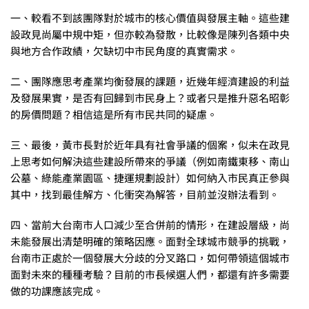
一、較看不到該團隊對於城市的核心價值與發展主軸。這些建
設政見尚屬中規中矩，但亦較為發散，比較像是陳列各類中央
與地方合作政績，欠缺切中市民角度的真實需求。
二、團隊應思考產業均衡發展的課題，近幾年經濟建設的利益
及發展果實，是否有回歸到市民身上？或者只是推升惡名昭彰
的房價問題？相信這是所有市民共同的疑慮。
三、最後，黃市長對於近年具有社會爭議的個案，似未在政見
上思考如何解決這些建設所帶來的爭議（例如南鐵東移、南山
公墓、綠能產業園區、捷運規劃設計）如何納入市民真正參與
其中，找到最佳解方、化衝突為解答，目前並沒辦法看到。
四、當前大台南市人口減少至合併前的情形，在建設層級，尚
未能發展出清楚明確的策略因應。面對全球城市競爭的挑戰，
台南市正處於一個發展大分歧的分叉路口，如何帶領這個城市
面對未來的種種考驗？目前的市長候選人們，都還有許多需要
做的功課應該完成。