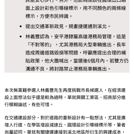
面上設計彩色引導線標示，用不同顏色的兩條線
標示，方便市民辨識。
提出交通革新政見，規畫捷運通到溪北。
林義豐認為，安平港隸屬高雄港務局管理，這是
「不對等的」，尤其港務局大型車輛進出，長年
造成周邊道路毀損等問題，呼籲應提出合理的補
貼政策，他大膽喊出，當選後6個月內，若雙方仍
溝通不良，將封路禁止港務局車輛進出。
本次無黨籍參選人林義豐先生再度挑戰市長候選人，在經濟建
設上面想法似乎還是較為過時，單就興闢工業區、招商部分進
行模糊論述，有些可惜。
在交通建設部分，對於道路的重新設計有一點想法，尤其是廣
增人行道、在學區增設減速丘、圓環設計引導線標示等，筆者
尚屬認同。單就有關捷運連接到溪北地區所衍生的興建成本，