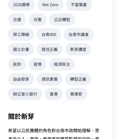
2026選舉
Net Zero
不當黨產
交通
光電
公正轉型
勞工陣線
台南400
台南市議會
國土計畫
居住正義
新芽講堂
民防
疫情
經濟民主
自由發芽
資訊素養
轉型正義
辦公室小旅行
香港
黃偉哲
關於新芽
希望以公民團體的角色對台南市政開始理解、思
考並介入、參與，進而達到實質監督的目的。參