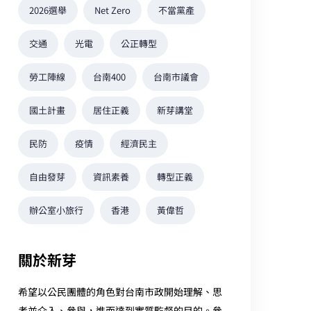
2026選舉
Net Zero
不當黨產
交通
光電
公正轉型
勞工陣線
台南400
台南市議會
國土計畫
居住正義
新芽講堂
民防
疫情
經濟民主
自由發芽
資訊素養
轉型正義
辦公室小旅行
香港
黃偉哲
關於新芽
希望以公民團體的角色對台南市政開始理解、思
考並介入、參與，進而達到實質監督的目的。參