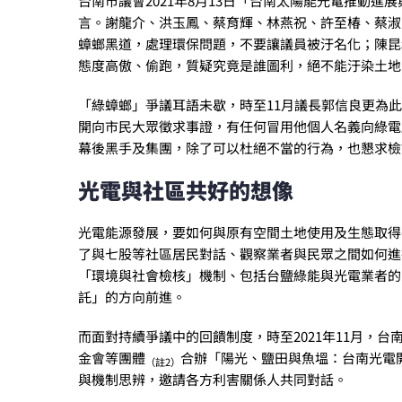
台南市議會2021年8月13日「台南太陽能光電推動進
言。謝龍介、洪玉鳳、蔡育輝、林燕祝、許至椿、蔡淑
蟑螂黑道，處理環保問題，不要讓議員被汙名化；陳昆
態度高傲、偷跑，質疑究竟是誰圖利，絕不能汙染土地
「綠蟑螂」爭議耳語未歇，時至11月議長郭信良更為
開向市民大眾徵求事證，有任何冒用他個人名義向綠電
幕後黑手及集團，除了可以杜絕不當的行為，也懇求檢
光電與社區共好的想像
光電能源發展，要如何與原有空間土地使用及生態取得
了與七股等社區居民對話、觀察業者與民眾之間如何進
「環境與社會檢核」機制、包括台鹽綠能與光電業者的
託」的方向前進。
而面對持續爭議中的回饋制度，時至2021年11月，
金會等團體
合辦「陽光、鹽田與魚塭：台南光電
（註2）
與機制思辨，邀請各方利害關係人共同對話。