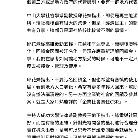
個第三方或是地方政府的代管機制，要有一群地方代表
中山大學社會學系副教授邱花妹指出，即便是再生能源
與。環社檢核雖有很大的跨步，但是「經濟民主」的部
共有分享，這部分是環社檢核比較做不到的事情。
邱花妹從高雄後勁五輕、花蓮和平泥專區、蘭嶼核廢料
化，回饋金因而被汙名化，但現在應重新理解回饋金，
擊，我們在思考如何讓地方接受的時候，可能不一定只
度去被接受、管理及使用。
邱花妹指出，不要污名回饋金，但也希望有審慎的使用
展，看到地方人口老化，希望有更多年輕人回來，幫助
沒有辦法講清楚的。另一方面企業對社會的回饋及參與
案，就是大家耳熟能詳的「企業社會責任CSR」。
主持人成功大學法律系副教授王毓正指出，綠電與社區
好，而是有新的思維，針對光電開發的獲利進行合理分
責任概念出發，業者可以思考不是誰要回饋金就給誰，
管理機制及財報明細，可能將是解決問題的方式。