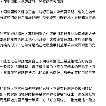
、在地組織、地方政府、開發商代表處理。
，同樣要導入程序正義、能源正義，決策要公開，納入在地參
分該如何處理？讓綠能的利益更能夠回歸在地，更能夠跟在地
的不同經驗指出，高額回饋金也可能引發很多問題造成地方分
當新的產業帶來土地利用改變，之後確實造成社會經濟的衝
有錢的形式，它如何是站在社區發展利益跟公共資源轉型的角
。這也是在保護居民自己；明明拿這個是希望給地方好的發
七股投入相關轉型，但這樣良善的立意在回饋金的汙名下，是
，其實並非只站在法治化的原則再處理，那是企業的自願性方
的共好，不該是鄰避設施的思維，不是有什麼汙染做回饋就
配。與會的環境保障權基金會律師黃馨雯則提出，從企業社會
而是與地方里長組合等第三方「訂立契約」，指定用途、建立