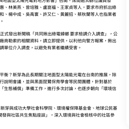
展與地面型太陽光電對地方影響」召開，席間逾30餘位議員發
惠、林美燕、曾培雅、盧崑福、王家貞等人，要求市府抓出綠
和、楊中成、吳禹寰、許又仁、黃麗招、蔡秋蘭等人也指業者
。
此正式發出新聞稿「共同揪出綠電蟑螂 要求檢調介入調查」，公
廠商勒索的相關資料，請立即提供，以利他向警方報案，揪出
調單位介入調查，以避免有業者繼續受害。
平衡？新芽為此長期關注地面型太陽能光電在台南的推展，除
行說明會議，並與黑面琵鷺保育學會等民間團體，針對基於
「生態補償」準備工作，進行多次討論，也逐步朝向「環境信
台南新芽與成功大學社會科學院、環境權保障基金會、地球公民基
開發與社區共生焦點座談」，深入環境與社會檢核中的社區參