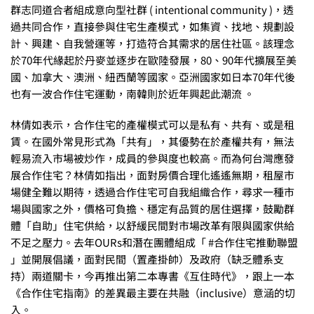
群志同道合者組成意向型社群 ( intentional community )，透
過共同合作，直接參與住宅生產模式，如集資、找地、規劃設
計、興建、自我營運等，打造符合其需求的居住社區。該理念
於70年代緣起於丹麥並逐步在歐陸發展，80、90年代擴展至美
國、加拿大、澳洲、紐西蘭等國家。亞洲國家如日本70年代後
也有一波合作住宅運動，南韓則於近年興起此潮流 。
林倩如表示，合作住宅的產權模式可以是私有、共有、或是租
賃。在國外常見形式為「共有」，其優勢在於產權共有，無法
輕易流入市場被炒作，成員的參與度也較高。而為何台灣應發
展合作住宅？林倩如指出，面對房價合理化遙遙無期，租屋市
場健全難以期待，透過合作住宅可自我組織合作，尋求一種市
場與國家之外，價格可負擔、穩定有品質的居住選擇，鼓勵群
體「自助」住宅供給，以舒緩民間對市場改革有限與國家供給
不足之壓力。去年OURs和潛在團體組成「 #合作住宅推動聯盟
」並開展倡議，面對民間（置產掛帥）及政府（缺乏體系支
持）兩道關卡，今再推出第二本專書《互住時代》，跟上一本
《合作住宅指南》的差異最主要在共融（inclusive）意涵的切
入。