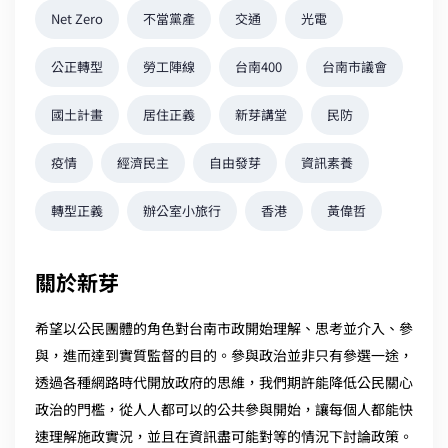
Net Zero
不當黨產
交通
光電
公正轉型
勞工陣線
台南400
台南市議會
國土計畫
居住正義
新芽講堂
民防
疫情
經濟民主
自由發芽
資訊素養
轉型正義
辦公室小旅行
香港
黃偉哲
關於新芽
希望以公民團體的角色對台南市政開始理解、思考並介入、參
與，進而達到實質監督的目的。參與政治並非只有參選一途，
透過各種網路時代開放政府的思維，我們期許能降低公民關心
政治的門檻，從人人都可以的公共參與開始，讓每個人都能快
速理解施政實況，並且在資訊盡可能對等的情況下討論政策。