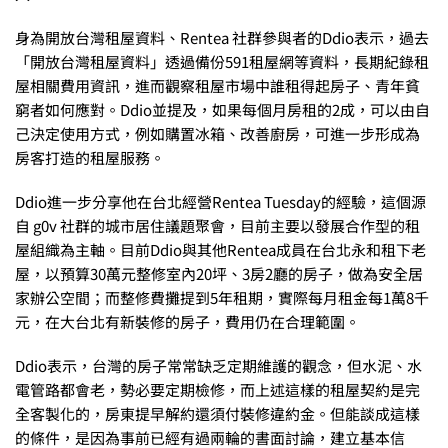
身為開放台灣租屋資料、Rentea 社群參與者的Ddio表示，過去
「開放台灣租屋資料」透過備份591租屋網等資料，長期紀錄租
屋相關費用資訊，進而觀察租屋市場中誰租得起房子、青年貧
窮者如何應對。Ddio並提及，如果每個月房租的2成，可以由自
己決定使用方式，例如購置冰箱、改善廚房，可進一步形成為
房客打造的租屋服務。
Ddio進一步分享他在台北經營Rentea Tuesday的經驗，這個源
自 g0v 社群的城市居住議題聚會，目前主要以發展合作型的租
屋組織為主軸。目前Ddio與其他Rentea成員在台北永和租下老
屋，以預算30萬元整修室內20坪、3房2廳的房子，做為安全居
家辦公空間；而整修費攤提到5年租期，實際每月租金每1萬8千
元，在大台北有新裝修的房子，費用仍在合理範圍。
Ddio表示，台灣的房子常常缺乏定期維護的觀念，但水泥、水
電管路都會老，勢必要定期檢修，而上述這樣的租屋契約是完
全客製化的，房東提早解約還須付裝修違約金。但能談成這樣
的條件，是因為事前已經有過兩輪的書面討論，建立基本信