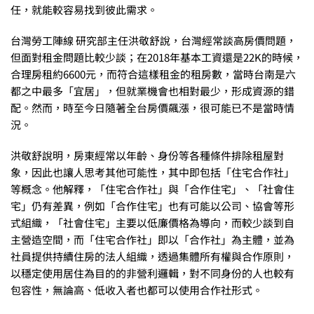
任，就能較容易找到彼此需求。
台灣勞工陣線 研究部主任洪敬舒說，台灣經常談高房價問題，
但面對租金問題比較少談；在2018年基本工資還是22K的時候，
合理房租約6600元，而符合這樣租金的租房數，當時台南是六
都之中最多「宜居」，但就業機會也相對最少，形成資源的錯
配。然而，時至今日隨著全台房價飆漲，很可能已不是當時情
況。
洪敬舒說明，房東經常以年齡、身份等各種條件排除租屋對
象，因此也讓人思考其他可能性，其中即包括「住宅合作社」
等概念。他解釋，「住宅合作社」與「合作住宅」、「社會住
宅」仍有差異，例如「合作住宅」也有可能以公司、協會等形
式組織，「社會住宅」主要以低廉價格為導向，而較少談到自
主營造空間，而「住宅合作社」即以「合作社」為主體，並為
社員提供持續住房的法人組織，透過集體所有權與合作原則，
以穩定使用居住為目的的非營利邏輯，對不同身份的人也較有
包容性，無論高、低收入者也都可以使用合作社形式。