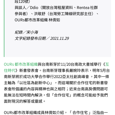
段120號）
與談人／Ddio（開放台灣租屋資料、Rentea 社群
參與者）、洪敬舒（台灣勞工陣線研究部主任）、
OURs都市改革組織 林倩如
紀錄／宋小海
文字紀錄發布日期／ 2021.11.29
OURs 都市改革組織
與台南新芽於11/20台南政大書城舉行《
互
住時代
》新書發表會。台南新芽理事長嚴婉玲表示，明年5月台
南新芽將於成功大學合作舉行2022亞太社創高峰會 ，其中一條
主軸為「以社區為創新中心」，而這場關於合作住宅的新書發
表會所倡議的內容與精神也與之相符；近來台南高房價問題可
能無法在短時間內解決，但「合作住宅」的概念可能給予我們
面對現況的解答或靈感。
OURs都市改革組織成員林倩如介紹，「 合作住宅 」泛指由一