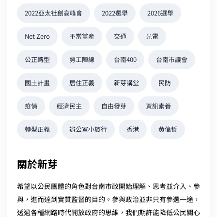
2022亞太社創高峰會
2022選舉
2026選舉
Net Zero
不當黨產
交通
光電
公正轉型
勞工陣線
台南400
台南市議會
國土計畫
居住正義
新芽講堂
民防
疫情
經濟民主
自由發芽
資訊素養
轉型正義
辦公室小旅行
香港
黃偉哲
關於新芽
希望以公民團體的角色對台南市政開始理解、思考並介入、參
與，進而達到實質監督的目的。參與政治並非只有參選一途，
透過各種網路時代開放政府的思維，我們期許能降低公民關心