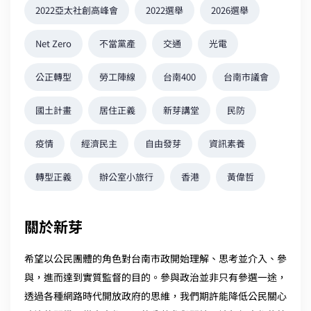
2022亞太社創高峰會
2022選舉
2026選舉
Net Zero
不當黨產
交通
光電
公正轉型
勞工陣線
台南400
台南市議會
國土計畫
居住正義
新芽講堂
民防
疫情
經濟民主
自由發芽
資訊素養
轉型正義
辦公室小旅行
香港
黃偉哲
關於新芽
希望以公民團體的角色對台南市政開始理解、思考並介入、參
與，進而達到實質監督的目的。參與政治並非只有參選一途，
透過各種網路時代開放政府的思維，我們期許能降低公民關心