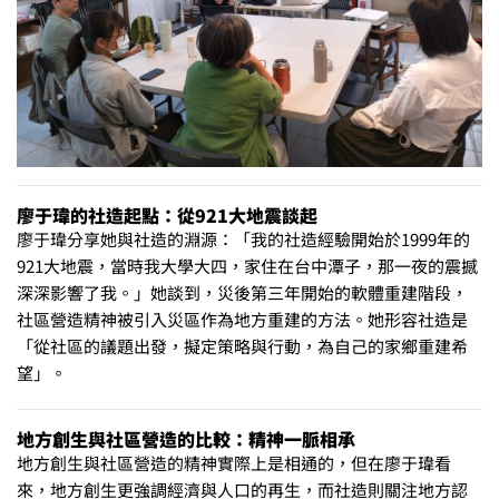
廖于瑋的社造起點：從921大地震談起
廖于瑋分享她與社造的淵源：「我的社造經驗開始於1999年的
921大地震，當時我大學大四，家住在台中潭子，那一夜的震撼
深深影響了我。」她談到，災後第三年開始的軟體重建階段，
社區營造精神被引入災區作為地方重建的方法。她形容社造是
「從社區的議題出發，擬定策略與行動，為自己的家鄉重建希
望」。
地方創生與社區營造的比較：精神一脈相承
地方創生與社區營造的精神實際上是相通的，但在廖于瑋看
來，地方創生更強調經濟與人口的再生，而社造則關注地方認