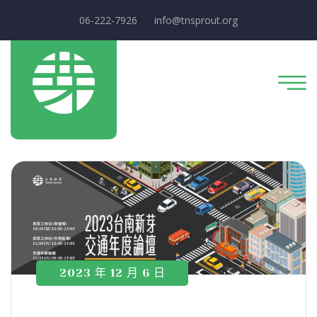
06-222-7926
info@tnsprout.org
2023 年 12 月 6 日