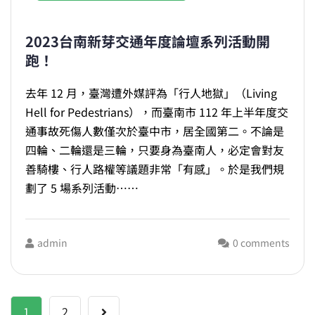
2023台南新芽交通年度論壇系列活動開
跑！
去年 12 月，臺灣遭外媒評為「行人地獄」（Living
Hell for Pedestrians），而臺南市 112 年上半年度交
通事故死傷人數僅次於臺中市，居全國第二。​不論是
四輪、二輪還是三輪，只要身為臺南人，必定會對友
善騎樓、行人路權等議題非常「有感」。於是我們規
劃了 5 場系列活動……
admin
0 comments
文
1
2