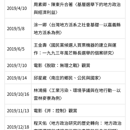
周素卿、陳東升合著〈基層選舉下的地方政治
2019/4/10
與經濟利益〉
涂一卿〈台灣地方派系之社會基礎─以嘉義縣
2019/5/8
地方派系為例〉
王金壽〈國民黨候選人買票機器的建立與運
2019/6/5
作：一九九三年風芒縣長選舉的個案研究〉
2019/7/10
電影《脫歐：無理之戰》觀賞
2019/8/14
邱星崴〈南庄的鄉民、公民與國家〉
林鴻揚〈工業污染、環境爭議與在地行動―以
2019/10/16
雲林麥寮為例〉
2019/11/13
電影《并：控制》觀賞
程天佑〈地方政治研究的歷史轉向： 地方政治
2019/12/18