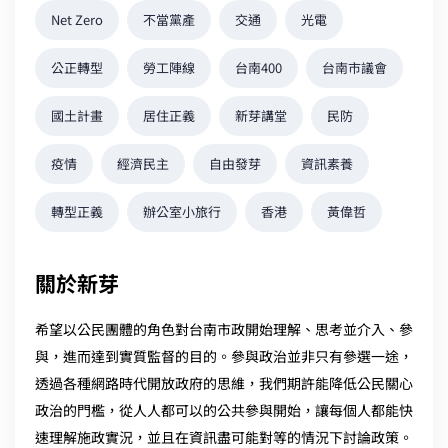
Net Zero
不當黨產
交通
光電
公正轉型
勞工陣線
台南400
台南市議會
國土計畫
居住正義
新芽講堂
民防
疫情
經濟民主
自由發芽
資訊素養
轉型正義
辦公室小旅行
香港
黃偉哲
關於新芽
希望以公民團體的角色對台南市政開始理解、思考並介入、參
與，進而達到實質監督的目的。參與政治並非只有參選一途，
透過各種網路時代開放政府的思維，我們期許能降低公民關心
政治的門檻，從人人都可以的公共參與開始，讓每個人都能快
速理解施政實況，並且在資訊盡可能對等的情況下討論政策。